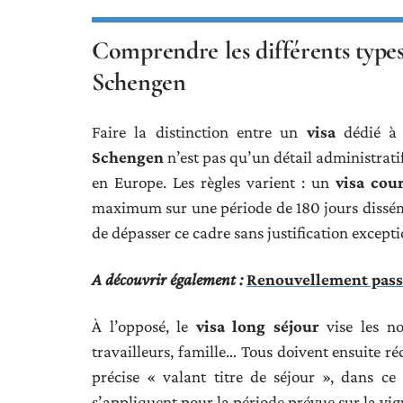
Comprendre les différents types 
Schengen
Faire la distinction entre un
visa
dédié à l
Schengen
n’est pas qu’un détail administratif
en Europe. Les règles varient : un
visa cou
maximum sur une période de 180 jours dissémin
de dépasser ce cadre sans justification excepti
A découvrir également :
Renouvellement passep
À l’opposé, le
visa long séjour
vise les no
travailleurs, famille… Tous doivent ensuite 
précise « valant titre de séjour », dans ce 
s’appliquent pour la période prévue sur la vig