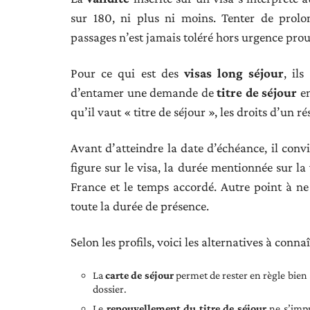
sur 180, ni plus ni moins. Tenter de prolo
passages n’est jamais toléré hors urgence prou
Pour ce qui est des
visas long séjour
, il
d’entamer une demande de
titre de séjour
en
qu’il vaut « titre de séjour », les droits d’un r
Avant d’atteindre la date d’échéance, il conv
figure sur le visa, la durée mentionnée sur la
France et le temps accordé. Autre point à ne p
toute la durée de présence.
Selon les profils, voici les alternatives à connaî
La
carte de séjour
permet de rester en règle bien a
dossier.
Le
renouvellement du titre de séjour
ne s’impr