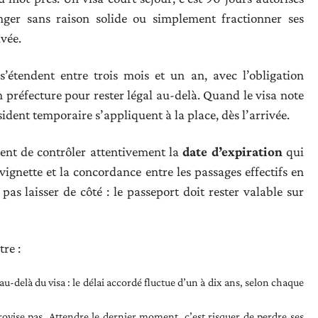
nger sans raison solide ou simplement fractionner ses
vée.
s s’étendent entre trois mois et un an, avec l’obligation
 préfecture pour rester légal au-delà. Quand le visa note
ésident temporaire s’appliquent à la place, dès l’arrivée.
ient de contrôler attentivement la
date d’expiration
qui
 vignette et la concordance entre les passages effectifs en
as laisser de côté : le passeport doit rester valable sur
tre :
u-delà du visa : le délai accordé fluctue d’un à dix ans, selon chaque
ovise pas. Attendre le dernier moment, c’est risquer de perdre ses