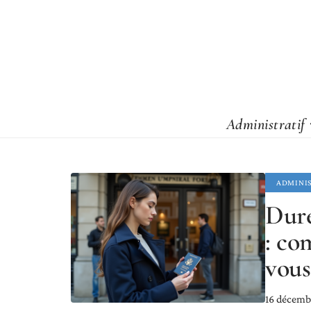
Administratif
ADMINI
Duré
: co
vous
16 décemb