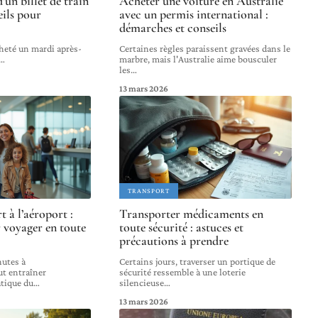
’un billet de train
Acheter une voiture en Australie
eils pour
avec un permis international :
démarches et conseils
cheté un mardi après-
Certaines règles paraissent gravées dans le
…
marbre, mais l'Australie aime bousculer
les
…
13 mars 2026
TRANSPORT
 à l’aéroport :
Transporter médicaments en
r voyager en toute
toute sécurité : astuces et
précautions à prendre
nutes à
Certains jours, traverser un portique de
ut entraîner
sécurité ressemble à une loterie
tique du
…
silencieuse
…
13 mars 2026