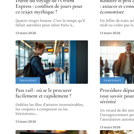
Durée du voyage de l’Orient
Réduire le prix d
Express : combien de jours pour
: astuces et cons
ce trajet mythique ?
économiser
Quatre-vingts heures. C'est le temps qu'il
Un billet de train a
fallait autrefois pour relier Paris à
…
midi ne coûte pas le
13 mars 2026
13 mars 2026
TRANSPORT
TRANSPORT
Pass rail : où se le procurer
Procédure départ
facilement et rapidement ?
tout savoir pou
sérénité
Oubliez les files d’attente interminables,
les coupons à composter ou les
Un retard de dix mi
hésitations
…
l'enregistrement pe
l'annulation automa
13 mars 2026
13 mars 2026