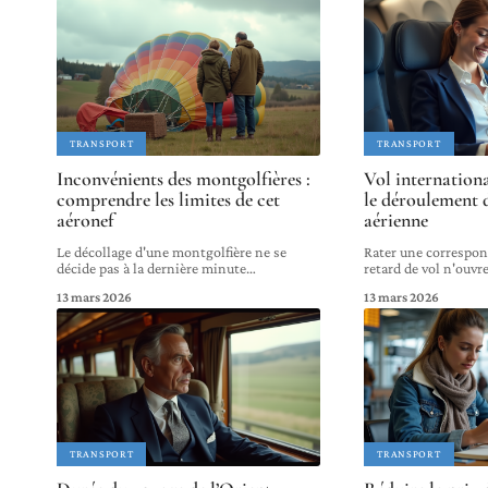
TRANSPORT
TRANSPORT
Inconvénients des montgolfières :
Vol internationa
comprendre les limites de cet
le déroulement 
aéronef
aérienne
Le décollage d'une montgolfière ne se
Rater une correspon
décide pas à la dernière minute
…
retard de vol n'ouvr
13 mars 2026
13 mars 2026
TRANSPORT
TRANSPORT