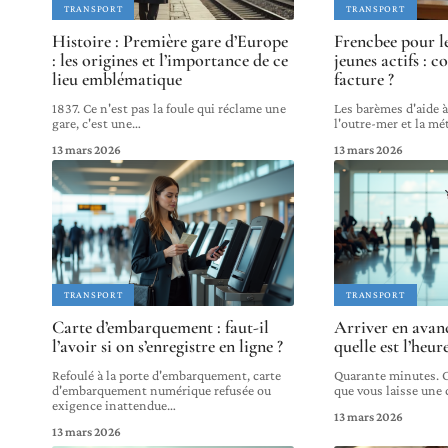
TRANSPORT
TRANSPORT
Histoire : Première gare d’Europe
Frencbee pour le
: les origines et l’importance de ce
jeunes actifs : 
lieu emblématique
facture ?
1837. Ce n'est pas la foule qui réclame une
Les barèmes d'aide à
gare, c'est une
…
l'outre-mer et la mé
13 mars 2026
13 mars 2026
TRANSPORT
TRANSPORT
Carte d’embarquement : faut-il
Arriver en avanc
l’avoir si on s’enregistre en ligne ?
quelle est l’heur
Refoulé à la porte d'embarquement, carte
Quarante minutes. C'
d'embarquement numérique refusée ou
que vous laisse une
exigence inattendue
…
13 mars 2026
13 mars 2026