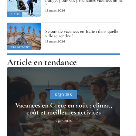
budget pour vos prochaines vacances au ski
?
13 mars 2026
LOISIRS
Séjour de vacances en Italie : dans quelle
ville se rendre ?
13 mars 2026
HÉBERGEMENT
Article en tendance
SÉJOURS
Vacances en Crète en août : climat,
coût et meilleures activités
9 juin 2026