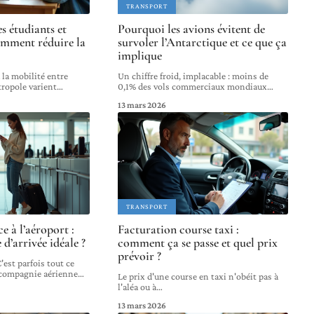
TRANSPORT
s étudiants et
Pourquoi les avions évitent de
comment réduire la
survoler l’Antarctique et ce que ça
implique
 la mobilité entre
Un chiffre froid, implacable : moins de
tropole varient
…
0,1% des vols commerciaux mondiaux
…
13 mars 2026
TRANSPORT
e à l’aéroport :
Facturation course taxi :
e d’arrivée idéale ?
comment ça se passe et quel prix
prévoir ?
est parfois tout ce
 compagnie aérienne
…
Le prix d'une course en taxi n'obéit pas à
l'aléa ou à
…
13 mars 2026