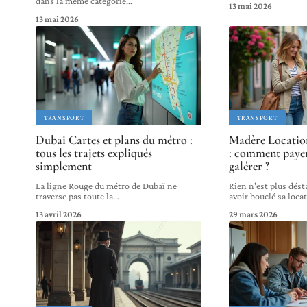
dans la même catégorie
…
13 mai 2026
13 mai 2026
TRANSPORT
TRANSPORT
Dubai Cartes et plans du métro :
Madère Location
tous les trajets expliqués
: comment paye
simplement
galérer ?
La ligne Rouge du métro de Dubaï ne
Rien n'est plus dést
traverse pas toute la
…
avoir bouclé sa loca
13 avril 2026
29 mars 2026