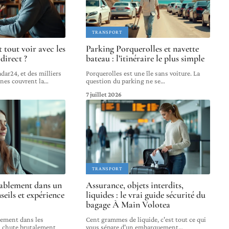
TRANSPORT
 tout voir avec les
Parking Porquerolles et navette
 direct ?
bateau : l’itinéraire le plus simple
dar24, et des milliers
Porquerolles est une île sans voiture. La
unes couvrent la
…
question du parking ne se
…
7 juillet 2026
TRANSPORT
ablement dans un
Assurance, objets interdits,
seils et expérience
liquides : le vrai guide sécurité du
bagage À Main Volotea
sement dans les
Cent grammes de liquide, c'est tout ce qui
fs chute brutalement
vous sépare d'un embarquement
…