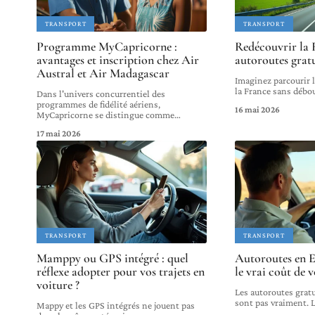
TRANSPORT
TRANSPORT
Programme MyCapricorne :
Redécouvrir la 
avantages et inscription chez Air
autoroutes gratu
Austral et Air Madagascar
Imaginez parcourir l
la France sans débo
Dans l'univers concurrentiel des
programmes de fidélité aériens,
16 mai 2026
MyCapricorne se distingue comme
…
17 mai 2026
TRANSPORT
TRANSPORT
Mamppy ou GPS intégré : quel
Autoroutes en E
réflexe adopter pour vos trajets en
le vrai coût de v
voiture ?
Les autoroutes grat
sont pas vraiment. 
Mappy et les GPS intégrés ne jouent pas