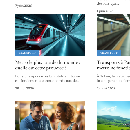
dès lors que
…
7 juin 2026
1 juin 2026
TRANSPORT
TRANSPORT
Métro le plus rapide du monde :
Transports à Par
quelle est cette prouesse ?
métro ne fonctio
Dans une époque où la mobilité urbaine
À Tokyo, le métro fe
est fondamentale, certains réseaux de
…
la comparaison s'ar
28 mai 2026
24 mai 2026