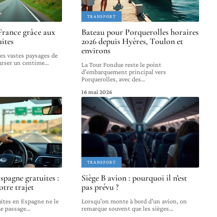
TRANSPORT
France grâce aux
Bateau pour Porquerolles horaires
ites
2026 depuis Hyères, Toulon et
environs
es vastes paysages de
urser un centime
…
La Tour Fondue reste le point
d'embarquement principal vers
Porquerolles, avec des
…
16 mai 2026
TRANSPORT
spagne gratuites :
Siège B avion : pourquoi il n’est
otre trajet
pas prévu ?
uites en Espagne ne le
Lorsqu'on monte à bord d'un avion, on
Le passage
…
remarque souvent que les sièges
…