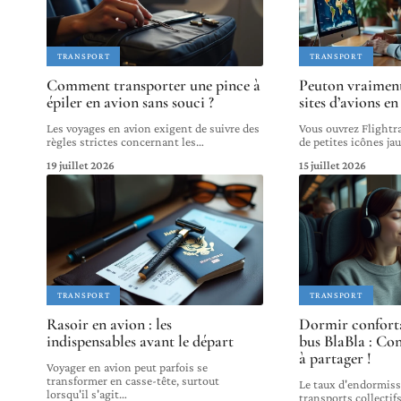
TRANSPORT
TRANSPORT
Comment transporter une pince à
Peuton vraiment
épiler en avion sans souci ?
sites d’avions en
Les voyages en avion exigent de suivre des
Vous ouvrez Flightra
règles strictes concernant les
…
de petites icônes ja
19 juillet 2026
15 juillet 2026
TRANSPORT
TRANSPORT
Rasoir en avion : les
Dormir confort
indispensables avant le départ
bus BlaBla : Con
à partager !
Voyager en avion peut parfois se
transformer en casse-tête, surtout
Le taux d'endormis
lorsqu'il s'agit
…
transports collecti