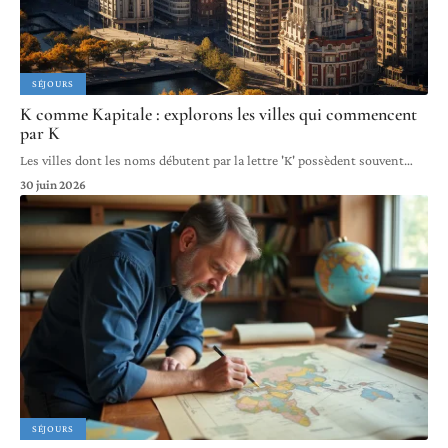
SÉJOURS
K comme Kapitale : explorons les villes qui commencent
par K
Les villes dont les noms débutent par la lettre 'K' possèdent souvent
…
30 juin 2026
SÉJOURS