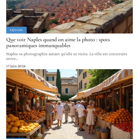
SÉJOURS
Que voir Naples quand on aime la photo : spots
panoramiques immanquables
Naples se photographie autant qu'elle se visite. La ville est construite
entre
…
17 juin 2026