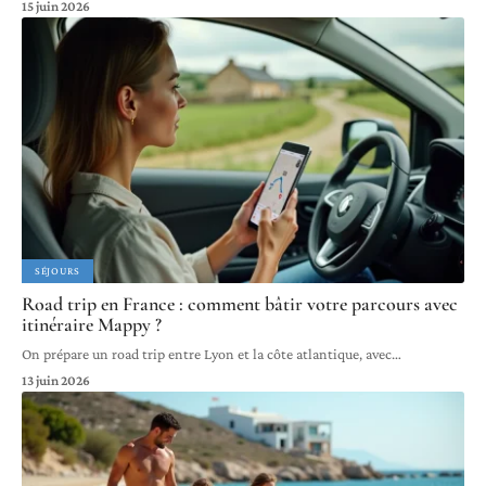
15 juin 2026
SÉJOURS
Road trip en France : comment bâtir votre parcours avec
itinéraire Mappy ?
On prépare un road trip entre Lyon et la côte atlantique, avec
…
13 juin 2026