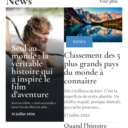
News
Voir plus
NEWS
Seul au
Classement des 5
monde : la
véritable
plus grands pays
histoire qui
du monde à
a inspiré le
connaître
film
510,1 millions de km². C'est la
d’aventure
superficie de notre planète. Un
chiffre massif, presque abstrait,
Sorti en 2000, « Seul au monde »
qui cache pourtant
…
reste l’un des films les plus
…
31 juillet 2026
27 juillet 2026
Quand l’histoire