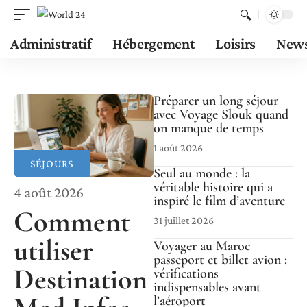
Administratif
Hébergement
Loisirs
New
Préparer un long séjour
avec Voyage Slouk quand
on manque de temps
1 août 2026
SÉJOURS
Seul au monde : la
véritable histoire qui a
4 août 2026
inspiré le film d’aventure
Comment
31 juillet 2026
utiliser
Voyager au Maroc
passeport et billet avion :
Destination
vérifications
indispensables avant
l’aéroport