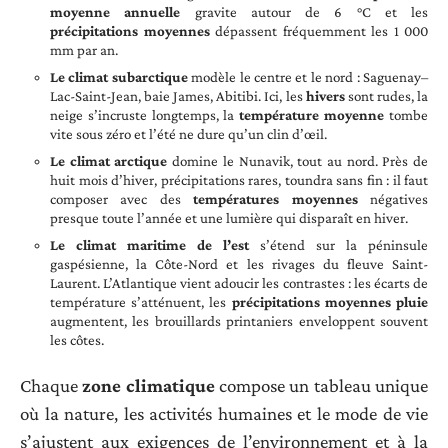
moyenne annuelle
gravite autour de 6 °C et les
précipitations moyennes
dépassent fréquemment les 1 000
mm par an.
Le climat subarctique
modèle le centre et le nord : Saguenay–
Lac-Saint-Jean, baie James, Abitibi. Ici, les
hivers
sont rudes, la
neige s’incruste longtemps, la
température moyenne
tombe
vite sous zéro et l’été ne dure qu’un clin d’œil.
Le climat arctique
domine le Nunavik, tout au nord. Près de
huit mois d’hiver, précipitations rares, toundra sans fin : il faut
composer avec des
températures moyennes
négatives
presque toute l’année et une lumière qui disparaît en hiver.
Le climat maritime de l’est
s’étend sur la péninsule
gaspésienne, la Côte-Nord et les rivages du fleuve Saint-
Laurent. L’Atlantique vient adoucir les contrastes : les écarts de
température s’atténuent, les
précipitations moyennes pluie
augmentent, les brouillards printaniers enveloppent souvent
les côtes.
Chaque
zone climatique
compose un tableau unique
où la nature, les activités humaines et le mode de vie
s’ajustent aux exigences de l’environnement et à la