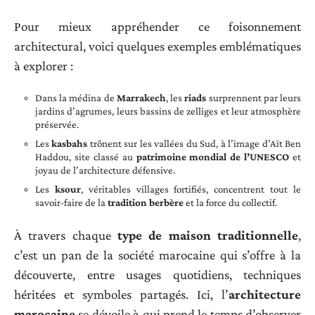
Pour mieux appréhender ce foisonnement
architectural, voici quelques exemples emblématiques
à explorer :
Dans la médina de
Marrakech
, les
riads
surprennent par leurs
jardins d’agrumes, leurs bassins de zelliges et leur atmosphère
préservée.
Les
kasbahs
trônent sur les vallées du Sud, à l’image d’Aït Ben
Haddou, site classé au
patrimoine mondial de l’UNESCO
et
joyau de l’architecture défensive.
Les
ksour
, véritables villages fortifiés, concentrent tout le
savoir-faire de la
tradition berbère
et la force du collectif.
À travers chaque
type de maison traditionnelle
,
c’est un pan de la société marocaine qui s’offre à la
découverte, entre usages quotidiens, techniques
héritées et symboles partagés. Ici, l’
architecture
marocaine
se dévoile à qui prend le temps d’observer