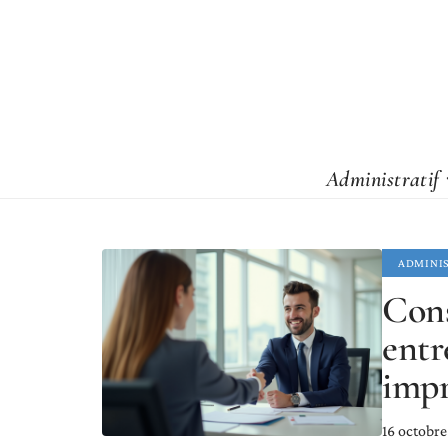
Administratif
ADMINI
Cons
entr
impr
16 octobr