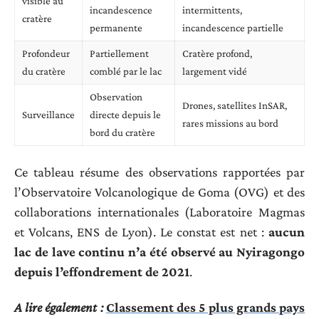
visible au
incandescence
intermittents,
cratère
permanente
incandescence partielle
Profondeur
Partiellement
Cratère profond,
du cratère
comblé par le lac
largement vidé
Observation
Drones, satellites InSAR,
Surveillance
directe depuis le
rares missions au bord
bord du cratère
Ce tableau résume des observations rapportées par
l’Observatoire Volcanologique de Goma (OVG) et des
collaborations internationales (Laboratoire Magmas
et Volcans, ENS de Lyon). Le constat est net :
aucun
lac de lave continu n’a été observé au Nyiragongo
depuis l’effondrement de 2021
.
A lire également :
Classement des 5 plus grands pays