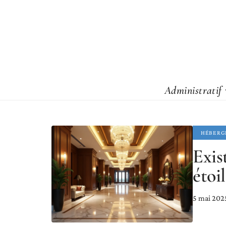
Administratif
HÉBERG
Exist
étoi
5 mai 202