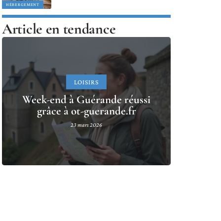
HÉBERGEMENT
Article en tendance
LOISIRS
Week-end à Guérande réussi
grâce à ot-guerande.fr
23 mars 2026