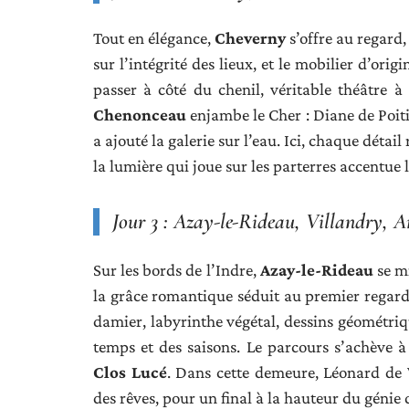
Tout en élégance,
Cheverny
s’offre au regard, 
sur l’intégrité des lieux, et le mobilier d’orig
passer à côté du chenil, véritable théâtre à
Chenonceau
enjambe le Cher : Diane de Poiti
a ajouté la galerie sur l’eau. Ici, chaque dét
la lumière qui joue sur les parterres accentue l
Jour 3 : Azay-le-Rideau, Villandry, 
Sur les bords de l’Indre,
Azay-le-Rideau
se mi
la grâce romantique séduit au premier regar
damier, labyrinthe végétal, dessins géométri
temps et des saisons. Le parcours s’achève 
Clos Lucé
. Dans cette demeure, Léonard de V
des rêves, pour un final à la hauteur du génie q