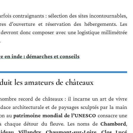
fois contraignants : sélection des sites incontournables,
ires d’ouverture et réservation des hébergements. Les
s devront donc composer avec une logistique millimétrée
.
e en inde : démarches et conseils
éduit les amateurs de châteaux
ombre record de châteaux : il incarne un art de vivre
udace architecturale et de paysages sculptés par la main
ion au
patrimoine mondial de l’UNESCO
consacre une
ite à chaque détour du fleuve. Les noms de
Chambord
,
Rideau
,
Villandry
,
Chaumont-sur-Loire
,
Clos Lucé