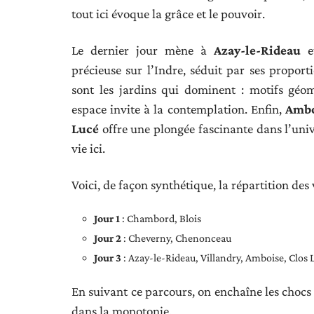
tout ici évoque la grâce et le pouvoir.
Le dernier jour mène à
Azay-le-Rideau
e
précieuse sur l’Indre, séduit par ses proport
sont les jardins qui dominent : motifs géom
espace invite à la contemplation. Enfin,
Ambo
Lucé
offre une plongée fascinante dans l’univ
vie ici.
Voici, de façon synthétique, la répartition des v
Jour 1
: Chambord, Blois
Jour 2
: Cheverny, Chenonceau
Jour 3
: Azay-le-Rideau, Villandry, Amboise, Clos 
En suivant ce parcours, on enchaîne les chocs 
dans la monotonie.