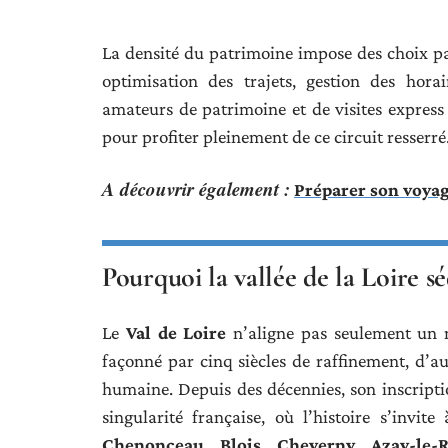
La densité du patrimoine impose des choix par
optimisation des trajets, gestion des hora
amateurs de patrimoine et de visites expres
pour profiter pleinement de ce circuit resserré
A découvrir également :
Préparer son voyag
Pourquoi la vallée de la Loire s
Le
Val de Loire
n’aligne pas seulement un n
façonné par cinq siècles de raffinement, d’a
humaine. Depuis des décennies, son inscript
singularité française, où l’histoire s’inv
Chenonceau
,
Blois
,
Cheverny
,
Azay-le-