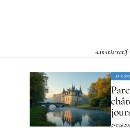
Administratif
SÉJOUR
Parc
chât
jour
27 mai 20