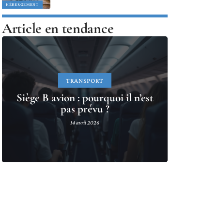
HÉBERGEMENT
Article en tendance
TRANSPORT
Siège B avion : pourquoi il n’est
pas prévu ?
14 avril 2026