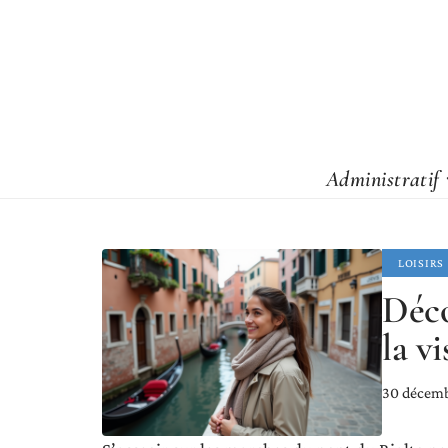
Administratif
LOISIRS
Déco
la vi
30 décem