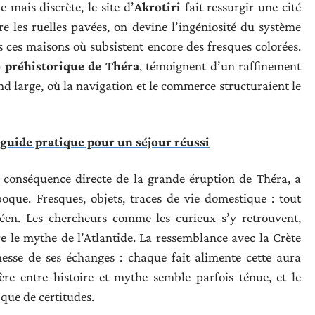
 mais discrète, le site d’
Akrotiri
fait ressurgir une cité
 les ruelles pavées, on devine l’ingéniosité du système
 ces maisons où subsistent encore des fresques colorées.
 préhistorique de Théra
, témoignent d’un raffinement
d large, où la navigation et le commerce structuraient le
 guide pratique pour un séjour réussi
s, conséquence directe de la grande éruption de Théra, a
poque. Fresques, objets, traces de vie domestique : tout
en. Les chercheurs comme les curieux s’y retrouvent,
re le mythe de l’Atlantide. La ressemblance avec la Crète
chesse de ses échanges : chaque fait alimente cette aura
ière entre histoire et mythe semble parfois ténue, et le
 que de certitudes.