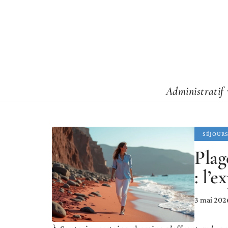
Administratif
SÉJOUR
Plag
: l’
3 mai 202