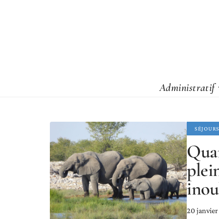
Administratif
SÉJOUR
Quan
plei
inou
20 janvie